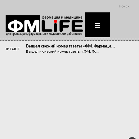
Поиск
Вышел свежий номер газеты «ФМ. Фармаци…
ЧИТАЮТ
Вышел июньский номер газеты «ФМ. Фа...
Похудейте меня к лету!
Прибыли компаний, занимающихся пре...
Станет ли фармацевтическое образован…
В апреле этого года в Воронеже прош...
«Танцы с бубнами» вокруг иммунитета
«Средства для иммунитета» сегодня ...
Верю – не верю, отпущу – не отпущу
Известно, что отношение сотруднико...
Фармацевт - не продавец!
Есть направление системы здравоох...