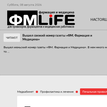
Суббота,
08
августа
2026
НАСТОЯЩ
Вышел свежий номер газеты «ФМ. Фармация и
ЧИТАЮТ
Медицина»
Вышел июньский номер газеты «ФМ. Фармация и Медицина». В нем много н
то
...
«Танцы с бубнами» вокруг иммунитета
«Средства для иммунитета» сегодня можно встретить не только в аптеке,
...
Медкабинет
Профилактика и лечение
Печальная приви