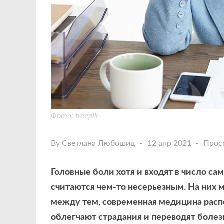
Фото: freepik
By
Светлана Любошиц
12 апр 2021
Прос
Головные боли хотя и входят в число с
считаются чем-то несерьезным. На них 
между тем, современная медицина расп
облегчают страдания и переводят болез