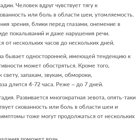
дии. Человек вдруг чувствует тягу к
кованность или боль в области шеи, утомляемость.
ния зрения, блики перед глазами, онемение в
де покалываний и даже нарушения речи.
 от нескольких часов до нескольких дней.
она бывает односторонней, имеющей тенденцию к
тивности может обостряться. Кроме того,
свету, запахам, звукам, обмороки,
за длится 4-72 часа. Реже – до 7 дней.
адия. Развивается многократная зевота, опять-таки
твует скованность или боль в области шеи и
имптомы тоже могут продолжаться от нескольких
радания поможет врач.