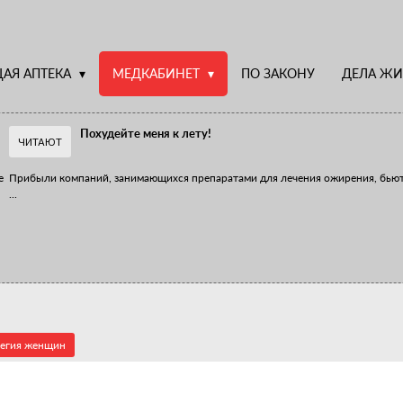
АЯ АПТЕКА
МЕДКАБИНЕТ
ПО ЗАКОНУ
ДЕЛА ЖИ
Похудейте меня к лету!
ЧИТАЮТ
е
Прибыли компаний, занимающихся препаратами для лечения ожирения, бью
...
Верю – не верю, отпущу – не отпущу
Известно, что отношение сотрудников первого стола к СТМ, БАДам и генери
...
легия женщин