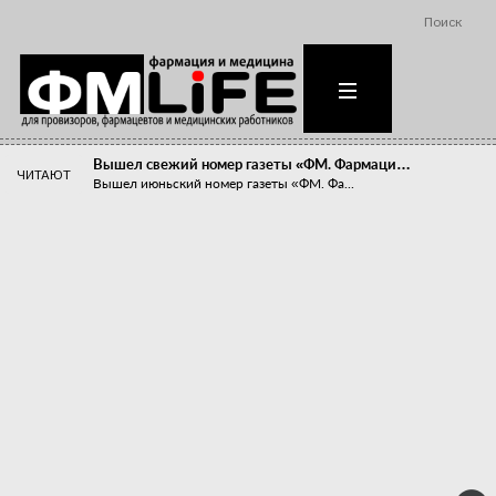
Поиск
Вышел свежий номер газеты «ФМ. Фармаци…
ЧИТАЮТ
Вышел июньский номер газеты «ФМ. Фа...
Похудейте меня к лету!
Прибыли компаний, занимающихся пре...
Станет ли фармацевтическое образован…
В апреле этого года в Воронеже прош...
«Танцы с бубнами» вокруг иммунитета
«Средства для иммунитета» сегодня ...
Верю – не верю, отпущу – не отпущу
Известно, что отношение сотруднико...
Фармацевт - не продавец!
Есть направление системы здравоох...