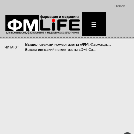
Поиск
Вышел свежий номер газеты «ФМ. Фармаци…
ЧИТАЮТ
Вышел июньский номер газеты «ФМ. Фа...
Похудейте меня к лету!
Прибыли компаний, занимающихся пре...
Станет ли фармацевтическое образован…
В апреле этого года в Воронеже прош...
«Танцы с бубнами» вокруг иммунитета
«Средства для иммунитета» сегодня ...
Верю – не верю, отпущу – не отпущу
Известно, что отношение сотруднико...
Фармацевт - не продавец!
Есть направление системы здравоох...