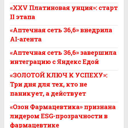
«XXV Платиновая унция»: старт
II этапа
«Аптечная сеть 36,6» внедрила
AI-агента
«Аптечная сеть 36,6» завершила
интеграцию с Яндекс Едой
«ЗОЛОТОЙ КЛЮЧ К УСПЕХУ»:
Три дня для тех, кто не
паникует, а действует
«Озон Фармацевтика» признана
лидером ESG-прозрачности в
фармацевтике