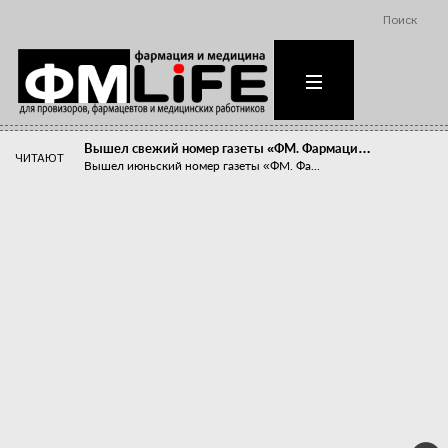
Поиск
Вышел свежий номер газеты «ФМ. Фармаци…
ЧИТАЮТ
Вышел июньский номер газеты «ФМ. Фа...
Похудейте меня к лету!
Прибыли компаний, занимающихся пре...
Станет ли фармацевтическое образован…
В апреле этого года в Воронеже прош...
«Танцы с бубнами» вокруг иммунитета
«Средства для иммунитета» сегодня ...
Верю – не верю, отпущу – не отпущу
Известно, что отношение сотруднико...
Фармацевт - не продавец!
Есть направление системы здравоох...