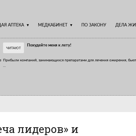
АЯ АПТЕКА
МЕДКАБИНЕТ
ПО ЗАКОНУ
ДЕЛА ЖИ
Похудейте меня к лету!
ЧИТАЮТ
е
Прибыли компаний, занимающихся препаратами для лечения ожирения, бью
...
Верю – не верю, отпущу – не отпущу
Известно, что отношение сотрудников первого стола к СТМ, БАДам и генери
...
ча лидеров» и