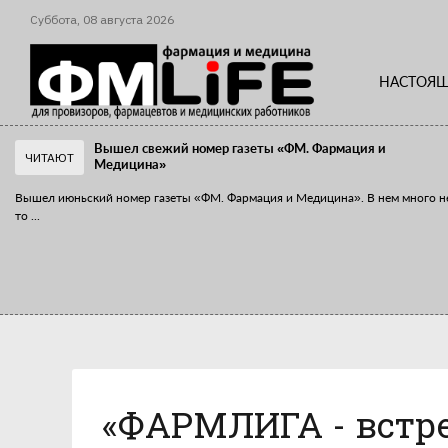
Суббота,
08
августа
2026
НАСТОЯЩ
Вышел свежий номер газеты «ФМ. Фармация и
ЧИТАЮТ
Медицина»
Вышел июньский номер газеты «ФМ. Фармация и Медицина». В нем много н
то
...
«Танцы с бубнами» вокруг иммунитета
«Средства для иммунитета» сегодня можно встретить не только в аптеке,
...
«ФАРМЛИГА - встре