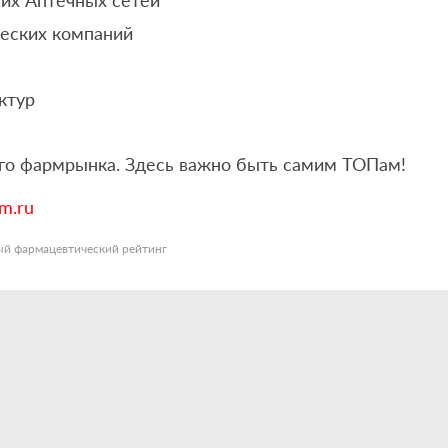
еских компаний
ктур
его фармрынка. Здесь важно быть самим ТОПам!
sm.ru
й фармацевтический рейтинг