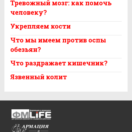
Тревожный мозг: как помочь
человеку?
Укрепляем кости
Что мы имеем против оспы
обезьян?
Что раздражает кишечник?
Язвенный колит