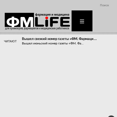
Поиск
Вышел свежий номер газеты «ФМ. Фармаци…
ЧИТАЮТ
Вышел июньский номер газеты «ФМ. Фа...
Похудейте меня к лету!
Прибыли компаний, занимающихся пре...
Станет ли фармацевтическое образован…
В апреле этого года в Воронеже прош...
«Танцы с бубнами» вокруг иммунитета
«Средства для иммунитета» сегодня ...
Верю – не верю, отпущу – не отпущу
Известно, что отношение сотруднико...
Фармацевт - не продавец!
Есть направление системы здравоох...