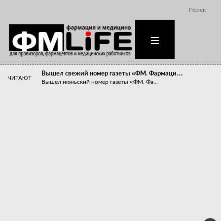
Поиск
Вышел свежий номер газеты «ФМ. Фармаци…
ЧИТАЮТ
Вышел июньский номер газеты «ФМ. Фа...
Похудейте меня к лету!
Прибыли компаний, занимающихся пре...
Станет ли фармацевтическое образован…
В апреле этого года в Воронеже прош...
«Танцы с бубнами» вокруг иммунитета
«Средства для иммунитета» сегодня ...
Верю – не верю, отпущу – не отпущу
Известно, что отношение сотруднико...
Фармацевт - не продавец!
Есть направление системы здравоох...