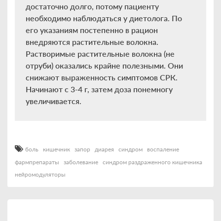
достаточно долго, потому пациенту
необходимо наблюдаться у диетолога. По
его указаниям постепенно в рацион
внедряются растительные волокна.
Растворимые растительные волокна (не
отруби) оказались крайне полезными. Они
снижают выраженность симптомов СРК.
Начинают с 3-4 г, затем доза понемногу
увеличивается.
боль
кишечник
запор
диарея
синдром
воспаление
фармпрепараты
заболевание
синдром раздраженного кишечника
нейромодуляторы