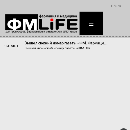
Поиск
Вышел свежий номер газеты «ФМ. Фармаци…
ЧИТАЮТ
Вышел июньский номер газеты «ФМ. Фа...
Похудейте меня к лету!
Прибыли компаний, занимающихся пре...
Станет ли фармацевтическое образован…
В апреле этого года в Воронеже прош...
«Танцы с бубнами» вокруг иммунитета
«Средства для иммунитета» сегодня ...
Верю – не верю, отпущу – не отпущу
Известно, что отношение сотруднико...
Фармацевт - не продавец!
Есть направление системы здравоох...