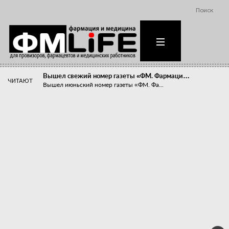
Поиск
Вышел свежий номер газеты «ФМ. Фармаци…
ЧИТАЮТ
Вышел июньский номер газеты «ФМ. Фа...
Похудейте меня к лету!
Прибыли компаний, занимающихся пре...
Станет ли фармацевтическое образован…
В апреле этого года в Воронеже прош...
«Танцы с бубнами» вокруг иммунитета
«Средства для иммунитета» сегодня ...
Верю – не верю, отпущу – не отпущу
Известно, что отношение сотруднико...
Фармацевт - не продавец!
Есть направление системы здравоох...