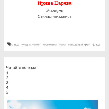
Ирина Царева
Эксперт
Стилист-визажист
лицо
уход за кожей
косметика
кожа
тональный крем
флюд
Читайте по теме
1
2
3
4
5