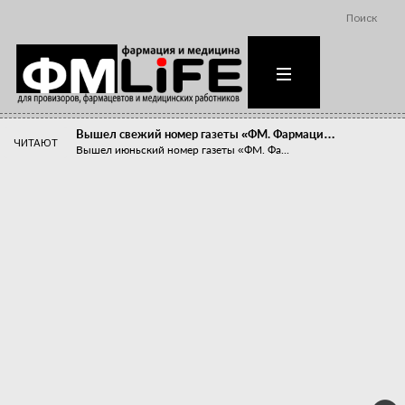
Поиск
Вышел свежий номер газеты «ФМ. Фармаци…
ЧИТАЮТ
Вышел июньский номер газеты «ФМ. Фа...
Похудейте меня к лету!
Прибыли компаний, занимающихся пре...
Станет ли фармацевтическое образован…
В апреле этого года в Воронеже прош...
«Танцы с бубнами» вокруг иммунитета
«Средства для иммунитета» сегодня ...
Верю – не верю, отпущу – не отпущу
Известно, что отношение сотруднико...
Фармацевт - не продавец!
Есть направление системы здравоох...