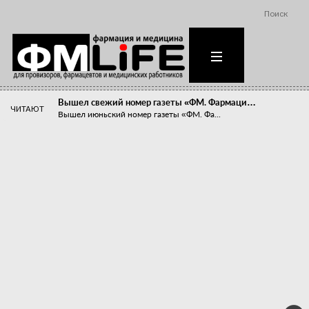
Поиск
Вышел свежий номер газеты «ФМ. Фармаци…
ЧИТАЮТ
Вышел июньский номер газеты «ФМ. Фа...
Похудейте меня к лету!
Прибыли компаний, занимающихся пре...
Станет ли фармацевтическое образован…
В апреле этого года в Воронеже прош...
«Танцы с бубнами» вокруг иммунитета
«Средства для иммунитета» сегодня ...
Верю – не верю, отпущу – не отпущу
Известно, что отношение сотруднико...
Фармацевт - не продавец!
Есть направление системы здравоох...