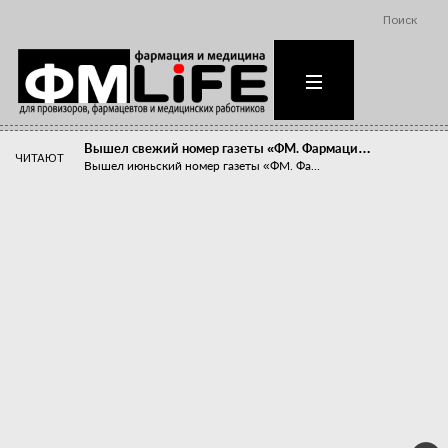
Поиск
Вышел свежий номер газеты «ФМ. Фармаци…
ЧИТАЮТ
Вышел июньский номер газеты «ФМ. Фа...
Похудейте меня к лету!
Прибыли компаний, занимающихся пре...
Станет ли фармацевтическое образован…
В апреле этого года в Воронеже прош...
«Танцы с бубнами» вокруг иммунитета
«Средства для иммунитета» сегодня ...
Верю – не верю, отпущу – не отпущу
Известно, что отношение сотруднико...
Фармацевт - не продавец!
Есть направление системы здравоох...