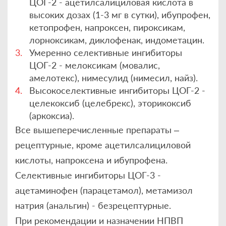
ЦОГ-2 - ацетилсалициловая кислота в
высоких дозах (1-3 мг в сутки), ибупрофен,
кетопрофен, напроксен, пироксикам,
лорноксикам, диклофенак, индометацин.
Умеренно селективные ингибиторы
ЦОГ-2 - мелоксикам (мовалис,
амелотекс), нимесулид (нимесил, найз).
Высокоселективные ингибиторы ЦОГ-2 -
целекоксиб (целебрекс), эторикоксиб
(аркоксиа).
Все вышеперечисленные препараты –
рецептурные, кроме ацетилсалициловой
кислоты, напроксена и ибупрофена.
Селективные ингибиторы ЦОГ-3 -
ацетаминофен (парацетамол), метамизол
натрия (анальгин) - безрецептурные.
При рекомендации и назначении НПВП