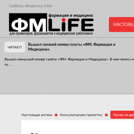
Суббота,
08
августа
2026
НАСТОЯЩ
Вышел свежий номер газеты «ФМ. Фармация и
ЧИТАЮТ
Медицина»
Вышел июньский номер газеты «ФМ. Фармация и Медицина». В нем много н
то
...
«Танцы с бубнами» вокруг иммунитета
«Средства для иммунитета» сегодня можно встретить не только в аптеке,
...
Настоящая аптека
Консультируем грамотно
Кровь из де