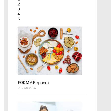
2
3
4
5
FODMAP диета
21 июль 2026