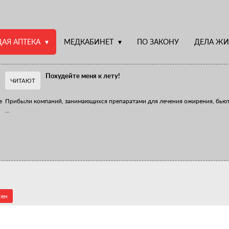
АЯ АПТЕКА
МЕДКАБИНЕТ
ПО ЗАКОНУ
ДЕЛА ЖИ
Похудейте меня к лету!
ЧИТАЮТ
е
Прибыли компаний, занимающихся препаратами для лечения ожирения, бью
...
Верю – не верю, отпущу – не отпущу
Известно, что отношение сотрудников первого стола к СТМ, БАДам и генери
...
сен