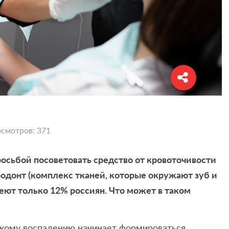
смотров: 371
росьбой посоветовать средство от кровоточивости
родонт (комплекс тканей, которые окружают зуб и
еют только 12% россиян. Что может в таком
кому воспалению начинает формироваться