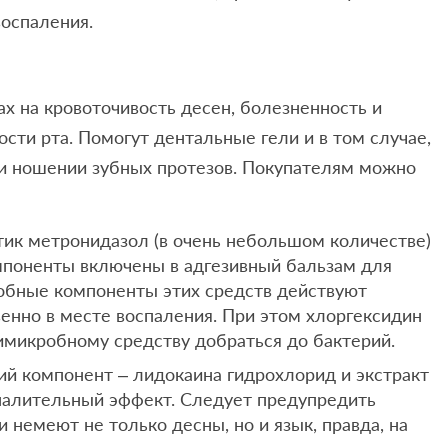
воспаления.
х на кровоточивость десен, болезненность и
сти рта. Помогут дентальные гели и в том случае,
ри ношении зубных протезов. Покупателям можно
ик метронидазол (в очень небольшом количестве)
омпоненты включены в адгезивный бальзам для
обные компоненты этих средств действуют
нно в месте воспаления. При этом хлоргексидин
имикробному средству добраться до бактерий.
й компонент – лидокаина гидрохлорид и экстракт
палительный эффект. Следует предупредить
и немеют не только десны, но и язык, правда, на