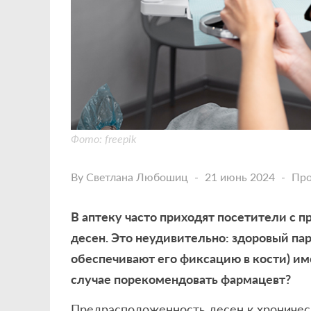
Фото: freepik
By
Светлана Любошиц
21 июнь 2024
Про
В аптеку часто приходят посетители с п
десен. Это неудивительно: здоровый па
обеспечивают его фиксацию в кости) им
случае порекомендовать фармацевт?
Предрасположенность десен к хроничес