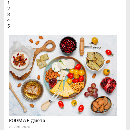
1
2
3
4
5
FODMAP диета
21 июль 2026