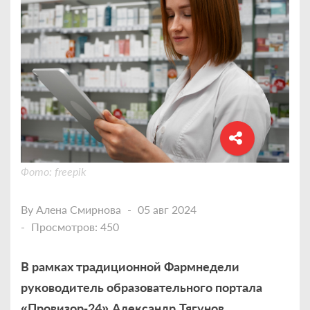
Фото: freepik
By
Алена Смирнова
05 авг 2024
Просмотров: 450
В рамках традиционной Фармнедели
руководитель образовательного портала
«Провизор
‑
24
»
Александр
Тягунов