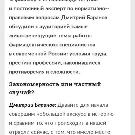
и постоянный
эксперт
по
нормативно
-
­
правовым
вопросам
Дмитрий
Баранов
обсудили
с аудиторией
самые
животрепещущие
темы
работы
фармацевтических
специалистов
в современной
России
:
условия
труда
,
престиж
профе
ссии, накопившиеся
противоречия и сложности.
Закономерность или частный
случай?
Дмитрий Баранов:
Давайте для начала
совершим небольшой экскурс в историю
и сравним то, что происходит в нашей
отрасли сейчас, с тем, что имело место