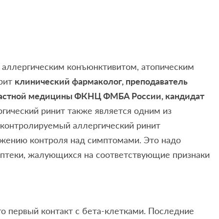
с аллергическим конъюнктивитом, атопическим
орит
клинический фармаколог, преподаватель
зрастной медицины ФКНЦ ФМБА России, кандидат
ргический ринит также является одним из
еконтролируемый аллергический ринит
ижению контроля над симптомами. Это надо
аптеки, жалующихся на соответствующие признаки
го первый контакт с бета-клетками. Последние