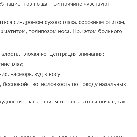
6% пациентов по данной причине чувствуют
ься синдромом сухого глаза, серозным отитом,
рматитом, полипозом носа. При этом больного
талость, плохая концентрация внимания;
ние глаз;
ие, насморк, зуд в носу;
 беспокойство, неловкость по поводу назальных
удности с засыпанием и просыпаться ночью, так
какое из множества лекарственных средств ему