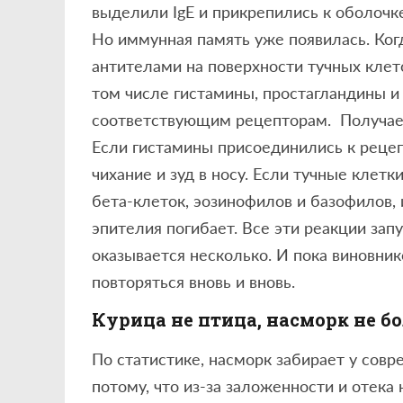
выделили IgE и прикрепились к оболочк
Но иммунная память уже появилась. Когд
антителами на поверхности тучных клет
том числе гистамины, простагландины и
соответствующим рецепторам. Получаем
Если гистамины присоединились к рецеп
чихание и зуд в носу. Если тучные клет
бета-клеток, эозинофилов и базофилов,
эпителия погибает. Все эти реакции зап
оказывается несколько. И пока виновник
повторяться вновь и вновь.
Курица не птица, насморк не б
По статистике, насморк забирает у совр
потому, что из-за заложенности и отека