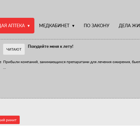
АЯ АПТЕКА
МЕДКАБИНЕТ
ПО ЗАКОНУ
ДЕЛА ЖИ
Похудейте меня к лету!
ЧИТАЮТ
е
Прибыли компаний, занимающихся препаратами для лечения ожирения, бью
...
Верю – не верю, отпущу – не отпущу
Известно, что отношение сотрудников первого стола к СТМ, БАДам и генери
...
кий ринит