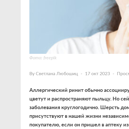
Фото: freepik
By
Светлана Любошиц
17 окт 2023
Прос
Аллергический ринит обычно ассоциируе
цветут и распространяют пыльцу. Но се
заболевания круглогодично. Шерсть до
присутствуют в нашей жизни независимо
покупателю, если он пришел в аптеку и