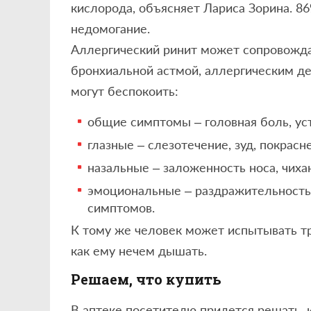
кислорода, объясняет Лариса Зорина. 8
недомогание.
Аллергический ринит может сопровождат
бронхиальной астмой, аллергическим де
могут беспокоить:
общие симптомы – головная боль, ус
глазные – слезотечение, зуд, покрасне
назальные – заложенность носа, чихан
эмоциональные – раздражительность,
симптомов.
К тому же человек может испытывать тр
как ему нечем дышать.
Решаем, что купить
В аптеке посетителю придется решать, 