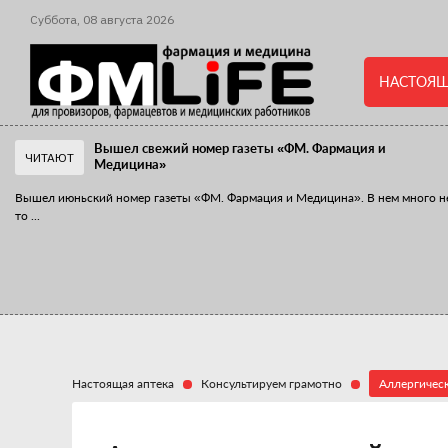
Суббота,
08
августа
2026
НАСТОЯЩ
Вышел свежий номер газеты «ФМ. Фармация и
ЧИТАЮТ
Медицина»
Вышел июньский номер газеты «ФМ. Фармация и Медицина». В нем много н
то
...
«Танцы с бубнами» вокруг иммунитета
«Средства для иммунитета» сегодня можно встретить не только в аптеке,
...
Настоящая аптека
Консультируем грамотно
Аллергичес