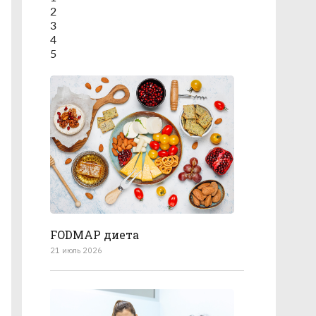
2
3
4
5
FODMAP диета
21 июль 2026