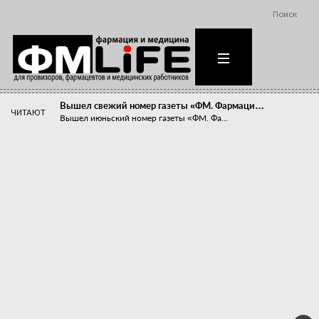
Поиск
Вышел свежий номер газеты «ФМ. Фармаци…
ЧИТАЮТ
Вышел июньский номер газеты «ФМ. Фа...
Похудейте меня к лету!
Прибыли компаний, занимающихся пре...
Станет ли фармацевтическое образован…
В апреле этого года в Воронеже прош...
«Танцы с бубнами» вокруг иммунитета
«Средства для иммунитета» сегодня ...
Верю – не верю, отпущу – не отпущу
Известно, что отношение сотруднико...
Фармацевт - не продавец!
Есть направление системы здравоох...