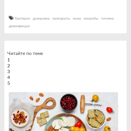
бактерии
дозировка
препараты
кожа
микробы
гигиена
дезинфекция
Читайте по теме
1
2
3
4
5