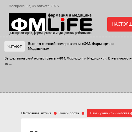
Воскресенье,
09
августа
2026
НАСТОЯЩ
Вышел свежий номер газеты «ФМ. Фармация и
ЧИТАЮТ
Медицина»
Вышел июньский номер газеты «ФМ. Фармация и Медицина». В нем много н
то
...
«Танцы с бубнами» вокруг иммунитета
«Средства для иммунитета» сегодня можно встретить не только в аптеке,
...
Настоящая аптека
Точки роста
Нам нужна клиническая 