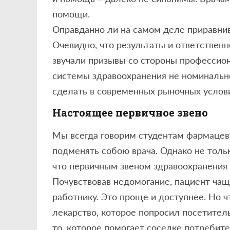
помощи.
Оправданно ли на самом деле приравнива
Очевидно, что результаты и ответствен
звучали призывы со стороны профессион
системы здравоохранения не номинально
сделать в современных рыночных услови
Настоящее первичное звено
Мы всегда говорим студентам фармацевт
подменять собою врача. Однако не тольк
что первичным звеном здравоохранения д
Почувствовав недомогание, пациент чаще
работнику. Это проще и доступнее. Но ч
лекарство, которое попросил посетител
то, которое помогает соседке потребит