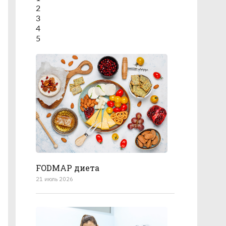
2
3
4
5
FODMAP диета
21 июль 2026