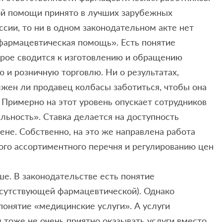
ой помощи принято в лучших зарубежных
ссии, то ни в одном законодательном акте нет
фармацевтическая помощь». Есть понятие
орое сводится к изготовлению и обращению
 и розничную торговлю. Ни о результатах,
лжен ли продавец колбасы заботиться, чтобы она
 Примерно на этот уровень опускает сотрудников
льность». Ставка делается на доступность
цене. Собственно, на это же направлена работа
ого ассортиментного перечня и регулированию цен
ше. В законодательстве есть понятие
тсутствующей фармацевтической). Однако
понятие «медицинские услуги». А услуги
 тоже не очень приятно оказывать услуги вместо