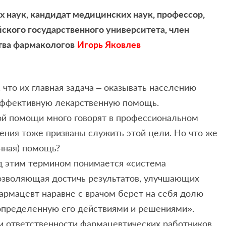
 наук, кандидат медицинских наук, профессор,
кого государственного университета, член
тва фармакологов
Игорь Яковлев
что их главная задача – оказывать населению
эффективную лекарственную помощь.
й помощи много говорят в профессиональном
ения тоже призваны служить этой цели. Но что же
нная) помощь?
д этим термином понимается «система
позволяющая достичь результатов, улучшающих
фармацевт наравне с врачом берет на себя долю
 определенную его действиями и решениями».
 и ответственности фармацевтических работников.