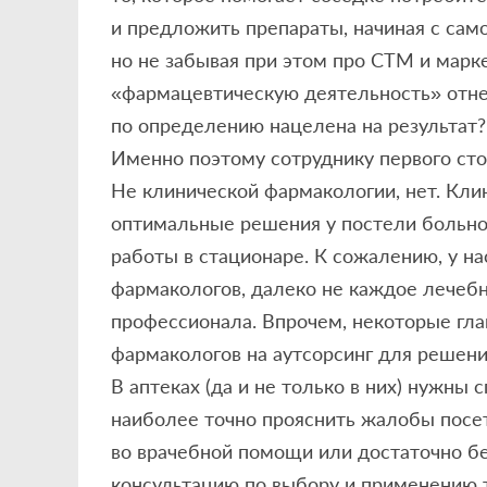
и предложить препараты, начиная с само
но не забывая при этом про СТМ и марк
«фармацевтическую деятельность» отне
по определению нацелена на результат?
Именно поэтому сотруднику первого ст
Не клинической фармакологии, нет. Кли
оптимальные решения у постели больног
работы в стационаре. К сожалению, у н
фармакологов, далеко не каждое лечеб
профессионала. Впрочем, некоторые гла
фармакологов на аутсорсинг для решени
В аптеках (да и не только в них) нужны
наиболее точно прояснить жалобы посет
во врачебной помощи или достаточно б
консультацию по выбору и применению т