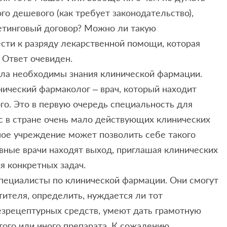
го дешевого (как требует законодательство),
етинговый договор? Можно ли такую
сти к разряду лекарственной помощи, которая
 Ответ очевиден.
ола необходимы знания клинической фармации.
нический фармаколог – врач, который находит
о. Это в первую очередь специальность для
ас в стране очень мало действующих клинических
ное учреждение может позволить себе такого
вные врачи находят выход, приглашая клинических
я конкретных задач.
 специалисты по клинической фармации. Они смогут
ителя, определить, нуждается ли тот
езрецептурных средств, умеют дать грамотную
ого или иного препарата. К сожалению,