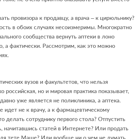
ть провизора к продавцу, а врача – к цирюльнику?
ность в обоих случаях несоизмеримы. Многократно
ального сообщества вернуть аптеки в лоно
, а фактически. Рассмотрим, как это можно
ях.
ических вузов и факультетов, что нельзя
о российская, но и мировая практика показывает,
авно уже является не поликлиника, а аптека.
 идет не к врачу, а к фармацевтическому
то делать сотруднику первого стола? Отпустить
ь, начитавшись статей в Интернете? Или продать
еля тете Маше? Или вообще ни о чем не думать