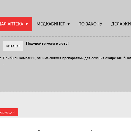
АЯ АПТЕКА
МЕДКАБИНЕТ
ПО ЗАКОНУ
ДЕЛА ЖИ
Похудейте меня к лету!
ЧИТАЮТ
е
Прибыли компаний, занимающихся препаратами для лечения ожирения, бью
...
Верю – не верю, отпущу – не отпущу
Известно, что отношение сотрудников первого стола к СТМ, БАДам и генери
...
фармация!