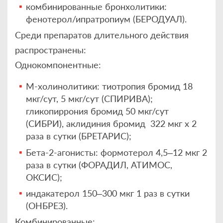
комбинированные бронхолитики:
фенотерол/ипратропиум (БЕРОДУАЛ).
Среди препаратов длительного действия
распространены:
Однокомпонентные:
М-холинолитики: тиотропия бромид 18
мкг/сут, 5 мкг/сут (СПИРИВА);
гликопиррония бромид 50 мкг/сут
(СИБРИ), аклидиния бромид 322 мкг х 2
раза в сутки (БРЕТАРИС);
Бета-2-агонисты: формотерол 4,5–12 мкг 2
раза в сутки (ФОРАДИЛ, АТИМОС,
ОКСИС);
индакатерол 150–300 мкг 1 раз в сутки
(ОНБРЕЗ).
Комбинированные: