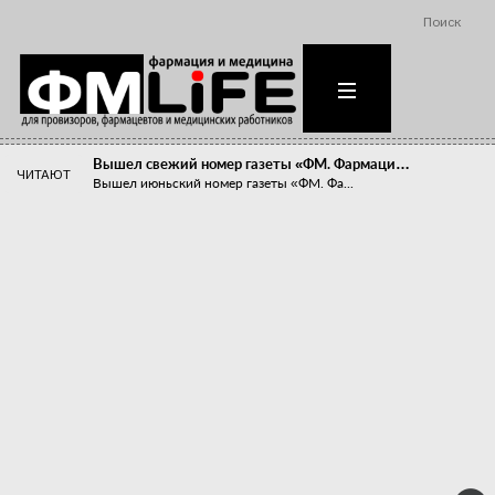
Поиск
Вышел свежий номер газеты «ФМ. Фармаци…
ЧИТАЮТ
Вышел июньский номер газеты «ФМ. Фа...
Похудейте меня к лету!
Прибыли компаний, занимающихся пре...
Станет ли фармацевтическое образован…
В апреле этого года в Воронеже прош...
«Танцы с бубнами» вокруг иммунитета
«Средства для иммунитета» сегодня ...
Верю – не верю, отпущу – не отпущу
Известно, что отношение сотруднико...
Фармацевт - не продавец!
Есть направление системы здравоох...