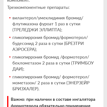
компонент.
Трехкомпонентные препараты:
вилантерол/умеклидиния бромид/
флутиказона фуроат 1 раз в сутки
(ТРЕЛЕДЖИ ЭЛЛИПТА);
гликопиррония бромид/формотерол/
будесонид 2 раза в сутки (БРЕЗТРИ
АЭРОСЕРА);
гликопиррония бромид /формотерол/
беклометазон 2 раза в сутки (ТРИМБОУ
ДАИ);
гликопиррония бромид/ формотерол/
мометазон/ 2 раза в сутки (ЭНЕРЗЕЙР
БРИЗХАЛЕР).
Важно: при наличии в составе ингалятора
формотерола обязательно применение