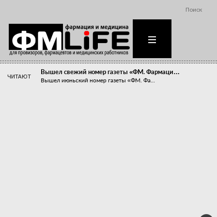
Поиск
Вышел свежий номер газеты «ФМ. Фармаци…
ЧИТАЮТ
Вышел июньский номер газеты «ФМ. Фа...
Похудейте меня к лету!
Прибыли компаний, занимающихся пре...
Станет ли фармацевтическое образован…
В апреле этого года в Воронеже прош...
«Танцы с бубнами» вокруг иммунитета
«Средства для иммунитета» сегодня ...
Верю – не верю, отпущу – не отпущу
Известно, что отношение сотруднико...
Фармацевт - не продавец!
Есть направление системы здравоох...