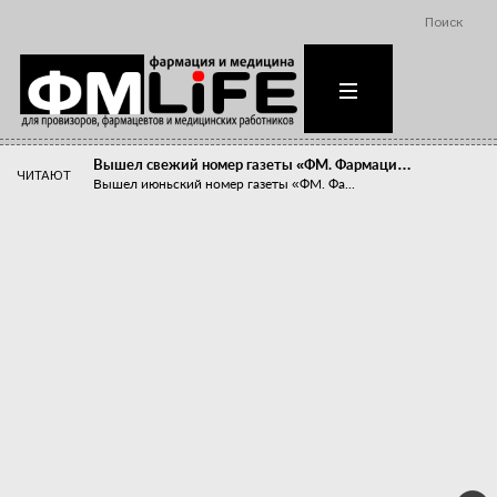
Поиск
Вышел свежий номер газеты «ФМ. Фармаци…
ЧИТАЮТ
Вышел июньский номер газеты «ФМ. Фа...
Похудейте меня к лету!
Прибыли компаний, занимающихся пре...
Станет ли фармацевтическое образован…
В апреле этого года в Воронеже прош...
«Танцы с бубнами» вокруг иммунитета
«Средства для иммунитета» сегодня ...
Верю – не верю, отпущу – не отпущу
Известно, что отношение сотруднико...
Фармацевт - не продавец!
Есть направление системы здравоох...