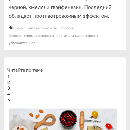
черной, хмеля) и гвайфенезин. Последний
обладает противотревожным эффектом.
стресс
аптека
симптомы
тревога
безрецептурные препараты
растительные препараты
успокоительное
Читайте по теме
1
2
3
4
5