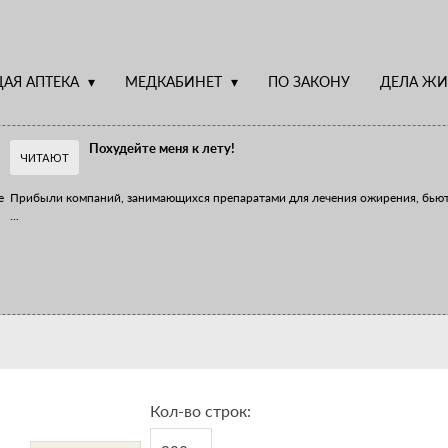
АЯ АПТЕКА
МЕДКАБИНЕТ
ПО ЗАКОНУ
ДЕЛА ЖИ
Похудейте меня к лету!
ЧИТАЮТ
е
Прибыли компаний, занимающихся препаратами для лечения ожирения, бью
...
Верю – не верю, отпущу – не отпущу
Известно, что отношение сотрудников первого стола к СТМ, БАДам и генери
...
Кол-во строк: