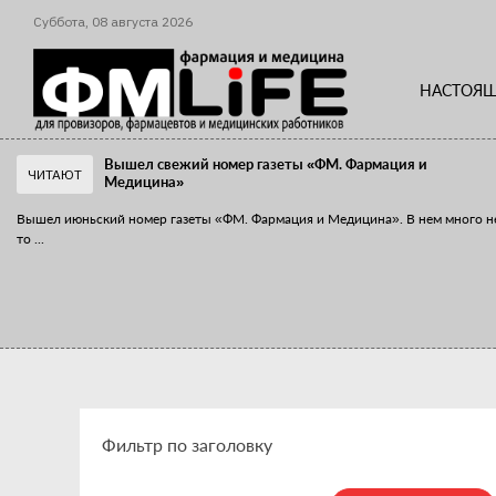
Суббота,
08
августа
2026
НАСТОЯЩ
Вышел свежий номер газеты «ФМ. Фармация и
ЧИТАЮТ
Медицина»
Вышел июньский номер газеты «ФМ. Фармация и Медицина». В нем много н
то
...
«Танцы с бубнами» вокруг иммунитета
«Средства для иммунитета» сегодня можно встретить не только в аптеке,
...
Фильтр по заголовку