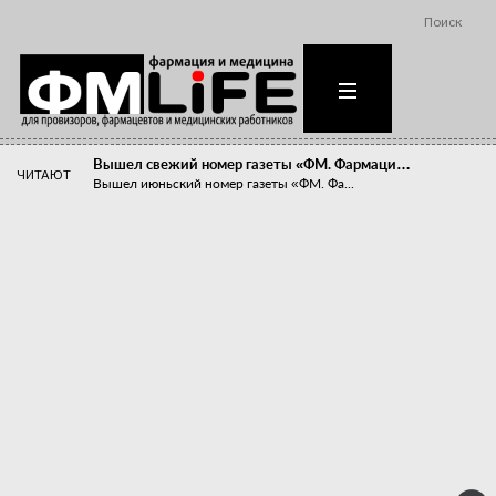
Поиск
Вышел свежий номер газеты «ФМ. Фармаци…
ЧИТАЮТ
Вышел июньский номер газеты «ФМ. Фа...
Похудейте меня к лету!
Прибыли компаний, занимающихся пре...
Станет ли фармацевтическое образован…
В апреле этого года в Воронеже прош...
«Танцы с бубнами» вокруг иммунитета
«Средства для иммунитета» сегодня ...
Верю – не верю, отпущу – не отпущу
Известно, что отношение сотруднико...
Фармацевт - не продавец!
Есть направление системы здравоох...