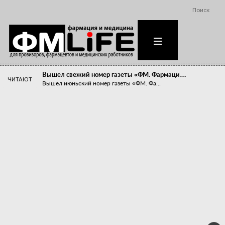
Поиск
Вышел свежий номер газеты «ФМ. Фармаци…
ЧИТАЮТ
Вышел июньский номер газеты «ФМ. Фа...
Похудейте меня к лету!
Прибыли компаний, занимающихся пре...
Станет ли фармацевтическое образован…
В апреле этого года в Воронеже прош...
«Танцы с бубнами» вокруг иммунитета
«Средства для иммунитета» сегодня ...
Верю – не верю, отпущу – не отпущу
Известно, что отношение сотруднико...
Фармацевт - не продавец!
Есть направление системы здравоох...