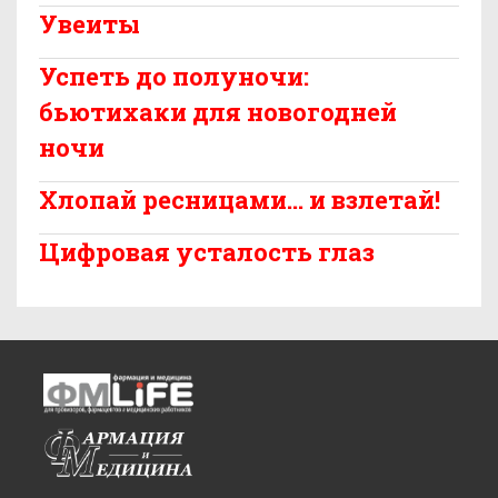
Увеиты
Успеть до полуночи:
бьютихаки для новогодней
ночи
Хлопай ресницами... и взлетай!
Цифровая усталость глаз