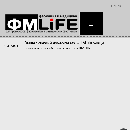
Поиск
Вышел свежий номер газеты «ФМ. Фармаци…
ЧИТАЮТ
Вышел июньский номер газеты «ФМ. Фа...
Похудейте меня к лету!
Прибыли компаний, занимающихся пре...
Станет ли фармацевтическое образован…
В апреле этого года в Воронеже прош...
«Танцы с бубнами» вокруг иммунитета
«Средства для иммунитета» сегодня ...
Верю – не верю, отпущу – не отпущу
Известно, что отношение сотруднико...
Фармацевт - не продавец!
Есть направление системы здравоох...