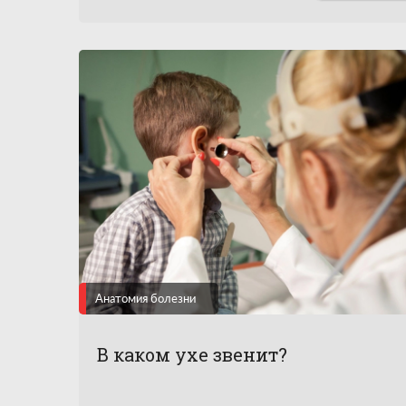
мыши, собаки и домашний скот.
Анатомия болезни
В каком ухе звенит?