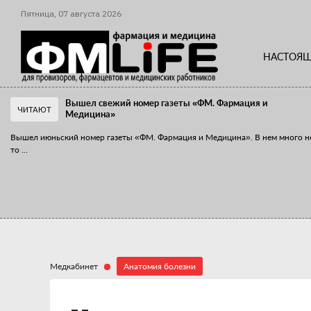
Пятница,
07
августа
2026
НАСТОЯЩ
Вышел свежий номер газеты «ФМ. Фармация и
ЧИТАЮТ
Медицина»
Вышел июньский номер газеты «ФМ. Фармация и Медицина». В нем много н
то
...
«Танцы с бубнами» вокруг иммунитета
«Средства для иммунитета» сегодня можно встретить не только в аптеке,
...
Медкабинет
Анатомия болезни