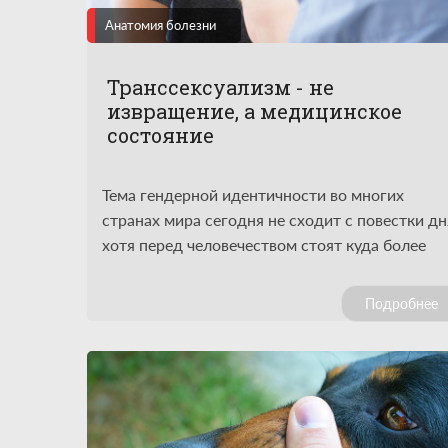
Анатомия болезни
Транссексуализм - не
извращение, а медицинское
состояние
Тема гендерной идентичности во многих
странах мира сегодня не сходит с повестки дн
хотя перед человечеством стоят куда более
серьезные проблемы. Людям стало мало двух
полов, и они выдумали уже более 100 гендеро
Подробнее
Например, на Западе среди небинарных
личностей стало модно относить себя уже не 
мужчинам и женщинам, а к кошкам и собакам.
Интересно, что бы на это сказал профессор
Преображенский?