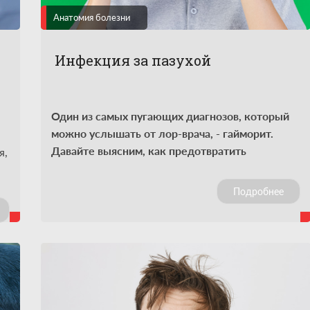
Анатомия болезни
Инфекция за пазухой
Один из самых пугающих диагнозов, который
можно услышать от лор-врача, - гайморит.
Давайте выясним, как предотвратить
я,
заболевание, или, если не удалось, вылечиться
без особо неприятных последствий.
Подробнее
в.
к