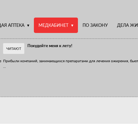
АЯ АПТЕКА
МЕДКАБИНЕТ
ПО ЗАКОНУ
ДЕЛА ЖИ
Похудейте меня к лету!
ЧИТАЮТ
е
Прибыли компаний, занимающихся препаратами для лечения ожирения, бью
...
Верю – не верю, отпущу – не отпущу
Известно, что отношение сотрудников первого стола к СТМ, БАДам и генери
...