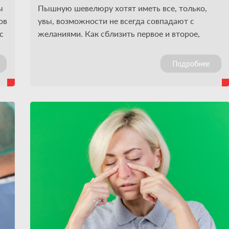
ы
Пышную шевелюру хотят иметь все, только,
ов
увы, возможности не всегда совпадают с
с
желаниями. Как сблизить первое и второе,
может посоветовать врач дерматовенеролог
или трихолог. Остановить начавшийся процесс
Подробнее
трудно, но возможно. Более того – порой
и
получается даже вернуть утраченное. Так
давайте же разберемся, от чего это зависит.
,