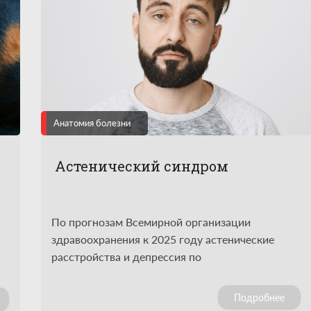
Анатомия болезни
Астенический синдром
По прогнозам Всемирной организации
здравоохранения к 2025 году астенические
расстройства и депрессия по
распространенности выйдут на второе место
после сердечно-сосудистых заболеваний.
ы
Подробнее
Показатели последних лет делают это