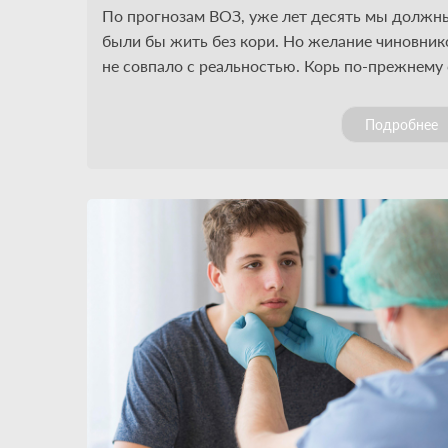
По прогнозам ВОЗ, уже лет десять мы должн
были бы жить без кори. Но желание чиновник
не совпало с реальностью. Корь по-прежнему 
нами, и непохоже, что в ближайшее время
собирается покинуть сей мир. Вроде бы есть и
Подробнее
хорошие вакцины, и неплохой охват
вакцинацией, появились средства диагностик
инфекции, оценки поствакцинального
иммунитета, но вирус жив. Чего же не хватает
чтобы навсегда от него избавиться?