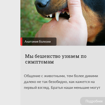
Анатомия болезни
Мы бешенство узнаем по
симптомам
Общение с животными, тем более дикими
далеко не так безобидно, как кажется на
первый взгляд. Братья наши меньшие могут
быть переносчиками смертельно опасной
инфекции – бешенства. Особенно подвержен
Подробнее
данному заболеванию лисы, ежи, летучие