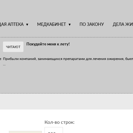
АЯ АПТЕКА
МЕДКАБИНЕТ
ПО ЗАКОНУ
ДЕЛА ЖИ
Похудейте меня к лету!
ЧИТАЮТ
е
Прибыли компаний, занимающихся препаратами для лечения ожирения, бью
...
Верю – не верю, отпущу – не отпущу
Известно, что отношение сотрудников первого стола к СТМ, БАДам и генери
...
Кол-во строк: