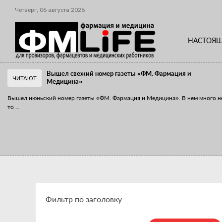
Четверг,
06
августа
2026
НАСТОЯЩ
Вышел свежий номер газеты «ФМ. Фармация и
ЧИТАЮТ
Медицина»
Вышел июньский номер газеты «ФМ. Фармация и Медицина». В нем много н
то
...
«Танцы с бубнами» вокруг иммунитета
«Средства для иммунитета» сегодня можно встретить не только в аптеке,
...
Фильтр по заголовку