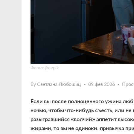
Фото: freepik
By
Светлана Любошиц
09 фев 2026
Прос
Если вы после полноценного ужина люби
ночью, чтобы что-нибудь съесть, или не 
разыгравшийся «волчий» аппетит высок
жирами, то вы не одиноки: привычка пр