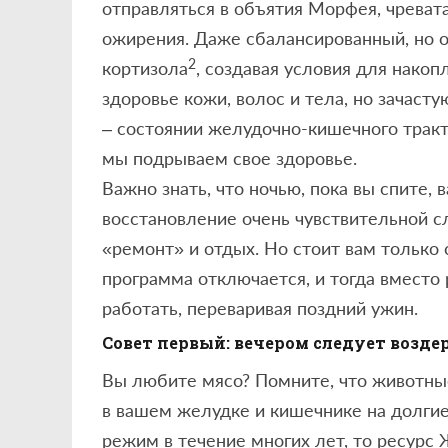
отправляться в объятия Морфея, чреват
ожирения. Даже сбалансированный, но 
2
кортизола
, создавая условия для нако
здоровье кожи, волос и тела, но зачаст
– состоянии желудочно-кишечного тракта
мы подрываем свое здоровье.
Важно знать, что ночью, пока вы спите, 
восстановление очень чувствительной сл
«ремонт» и отдых. Но стоит вам только 
программа отключается, и тогда вмест
работать, переваривая поздний ужин.
Совет первый: вечером следует возд
Вы любите мясо? Помните, что животные
в вашем желудке и кишечнике на долгие
режим в течение многих лет, то ресурс