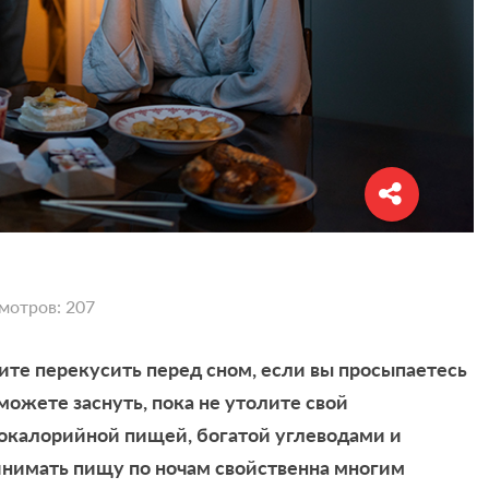
мотров: 207
те перекусить перед сном, если вы просыпаетесь
можете заснуть, пока не утолите свой
окалорийной пищей, богатой углеводами и
инимать пищу по ночам свойственна многим