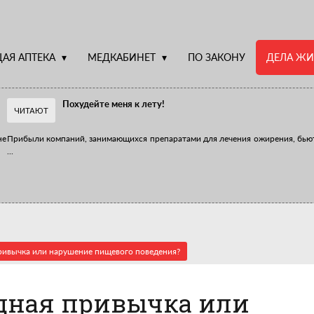
АЯ АПТЕКА
МЕДКАБИНЕТ
ПО ЗАКОНУ
ДЕЛА ЖИ
Похудейте меня к лету!
ЧИТАЮТ
не
Прибыли компаний, занимающихся препаратами для лечения ожирения, бью
...
Верю – не верю, отпущу – не отпущу
Известно, что отношение сотрудников первого стола к СТМ, БАДам и генери
...
ривычка или нарушение пищевого поведения?
едная привычка или