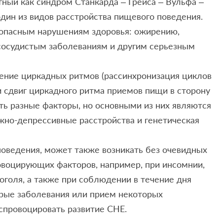
тный как синдром Станкарда – Грейса – Вульфа –
один из видов расстройства пищевого поведения.
 опасным нарушениям здоровья: ожирению,
-сосудистым заболеваниям и другим серьезным
ение циркадных ритмов (рассинхронизация циклов
и сдвиг циркадного ритма приемов пищи в сторону
ть разные факторы, но основными из них являются
жно-депрессивные расстройства и генетическая
поведения, может также возникать без очевидных
овоцирующих факторов, например, при инсомнии,
оголя, а также при соблюдении в течение дня
орые заболевания или прием некоторых
спровоцировать развитие СНЕ.