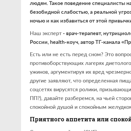
людям. Такое поведение специалисты на
безобидной слабостью, а реальной угроз
ночью и как избавиться от этой привычк
Наш эксперт
- врач-терапевт, нутрицио
России, health-коуч, автор ТГ-канала «П
Есть или не есть перед сном? Это вопр
противоборствующих лагерях диетолого
ужинов, аргументируя их вред чрезмерн
другие заявляют, что определенная пища
соцсетях вирусятся ролики, призывающие
ПП?), давайте разберемся, на чьей сторо
спокойной душой и спокойным желудко
Приятного аппетита или споко