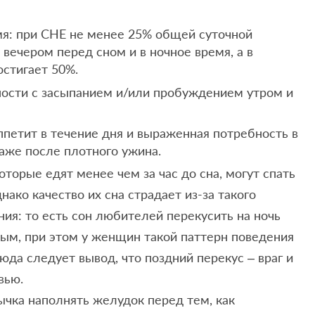
мя: при СНЕ не менее 25% общей суточной
вечером перед сном и в ночное время, а в
остигает 50%.
ности с засыпанием и/или пробуждением утром и
ппетит в течение дня и выраженная потребность в
аже после плотного ужина.
торые едят менее чем за час до сна, могут спать
днако качество их сна страдает из-за такого
ия: то есть сон любителей перекусить на ночь
ым, при этом у женщин такой паттерн поведения
юда следует вывод, что поздний перекус – враг и
вью.
ычка наполнять желудок перед тем, как