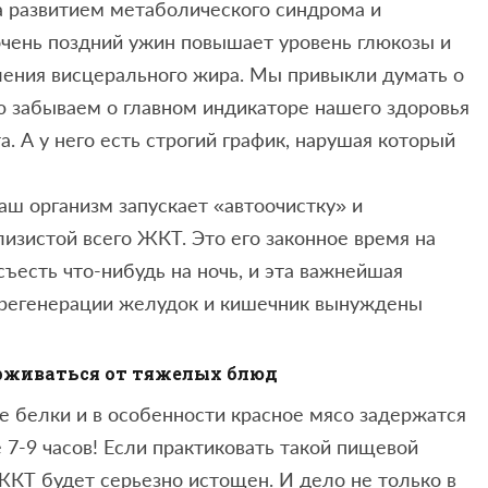
а развитием метаболического синдрома и
очень поздний ужин повышает уровень глюкозы и
пления висцерального жира. Мы привыкли думать о
ую забываем о главном индикаторе нашего здоровья
. А у него есть строгий график, нарушая который
ваш организм запускает «автоочистку» и
изистой всего ЖКТ. Это его законное время на
съесть что-нибудь на ночь, и эта важнейшая
о регенерации желудок и кишечник вынуждены
ерживаться от тяжелых блюд
 белки и в особенности красное мясо задержатся
 7-9 часов! Если практиковать такой пищевой
 ЖКТ будет серьезно истощен. И дело не только в