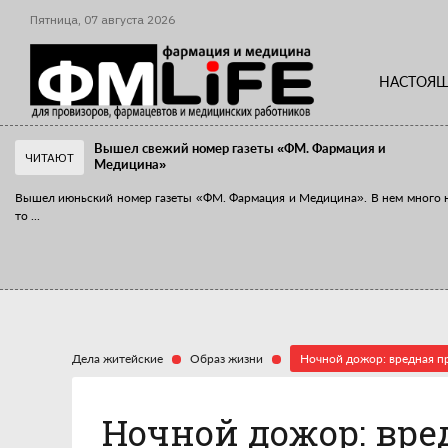
Пятница,
07
августа
2026
НАСТОЯЩ
Вышел свежий номер газеты «ФМ. Фармация и
ЧИТАЮТ
Медицина»
Вышел июньский номер газеты «ФМ. Фармация и Медицина». В нем много 
то
...
«Танцы с бубнами» вокруг иммунитета
«Средства для иммунитета» сегодня можно встретить не только в аптеке,
...
Дела житейские
Образ жизни
Ночной дожор: вредная п
Ночной дожор: вр