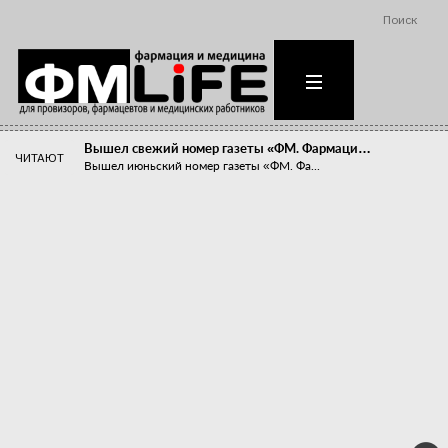
Поиск
Вышел свежий номер газеты «ФМ. Фармаци…
ЧИТАЮТ
Вышел июньский номер газеты «ФМ. Фа...
Похудейте меня к лету!
Прибыли компаний, занимающихся пре...
Станет ли фармацевтическое образован…
В апреле этого года в Воронеже прош...
«Танцы с бубнами» вокруг иммунитета
«Средства для иммунитета» сегодня ...
Верю – не верю, отпущу – не отпущу
Известно, что отношение сотруднико...
Фармацевт - не продавец!
Есть направление системы здравоох...