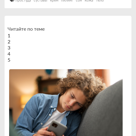
простуда
суставы
крем
пилинг
сон
кожа
тело
Читайте по теме
1
2
3
4
5