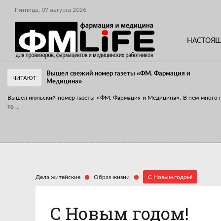
Пятница,
07
августа
2026
НАСТОЯЩ
Вышел свежий номер газеты «ФМ. Фармация и
ЧИТАЮТ
Медицина»
Вышел июньский номер газеты «ФМ. Фармация и Медицина». В нем много 
то
...
«Танцы с бубнами» вокруг иммунитета
«Средства для иммунитета» сегодня можно встретить не только в аптеке,
...
Дела житейские
Образ жизни
С Новым годом!
С Новым годом!