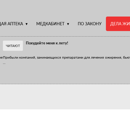
АЯ АПТЕКА
МЕДКАБИНЕТ
ПО ЗАКОНУ
ДЕЛА ЖИ
Похудейте меня к лету!
ЧИТАЮТ
не
Прибыли компаний, занимающихся препаратами для лечения ожирения, бью
...
Верю – не верю, отпущу – не отпущу
Известно, что отношение сотрудников первого стола к СТМ, БАДам и генери
...