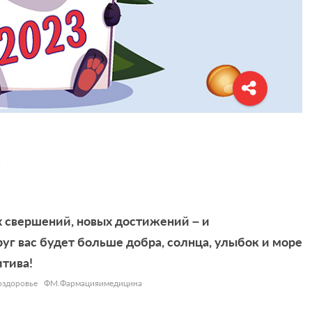
5
х свершений, новых достижений – и
уг вас будет больше добра, солнца, улыбок и море
итива!
оздоровье
ФМ.Фармацияимедицина