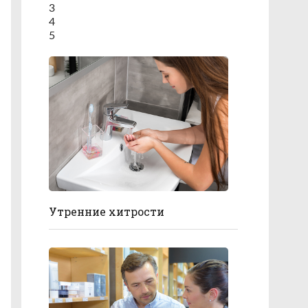
3
4
5
Утренние хитрости