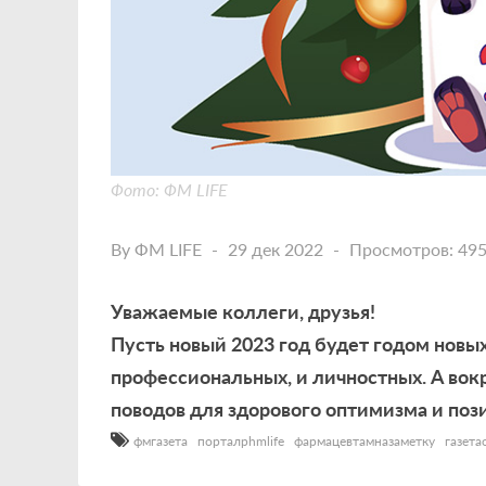
Фото: ФМ LIFE
By
ФМ LIFE
29 дек 2022
Просмотров: 49
Уважаемые коллеги, друзья!
Пусть новый 2023 год будет годом новы
профессиональных, и личностных. А вокр
поводов для здорового оптимизма и поз
фмгазета
порталphmlife
фармацевтамназаметку
газета