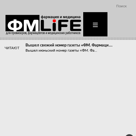
Поиск
Вышел свежий номер газеты «ФМ. Фармаци…
ЧИТАЮТ
Вышел июньский номер газеты «ФМ. Фа...
Похудейте меня к лету!
Прибыли компаний, занимающихся пре...
Станет ли фармацевтическое образован…
В апреле этого года в Воронеже прош...
«Танцы с бубнами» вокруг иммунитета
«Средства для иммунитета» сегодня ...
Верю – не верю, отпущу – не отпущу
Известно, что отношение сотруднико...
Фармацевт - не продавец!
Есть направление системы здравоох...