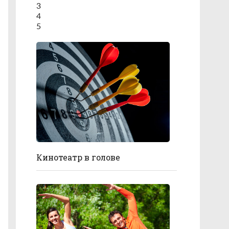
3
4
5
Кинотеатр в голове