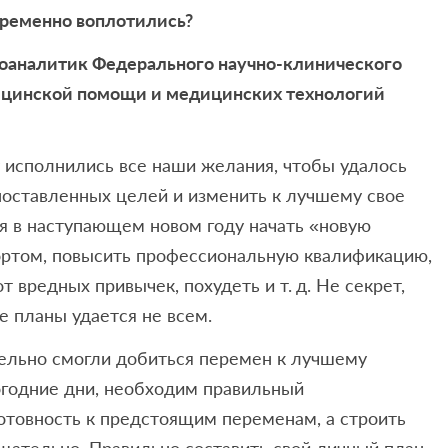
пременно воплотились?
хоаналитик Федерального научно-клинического
ицинской помощи и медицинских технологий
 исполнились все наши желания, чтобы удалось
поставленных целей и изменить к лучшему свое
я в наступающем новом году начать «новую
портом, повысить профессиональную квалификацию,
т вредных привычек, похудеть и т. д. Не секрет,
е планы удается не всем.
ельно смогли добиться перемен к лучшему
огодние дни, необходим правильный
готовность к предстоящим переменам, а строить
щательно. Правильно составить свой личный план