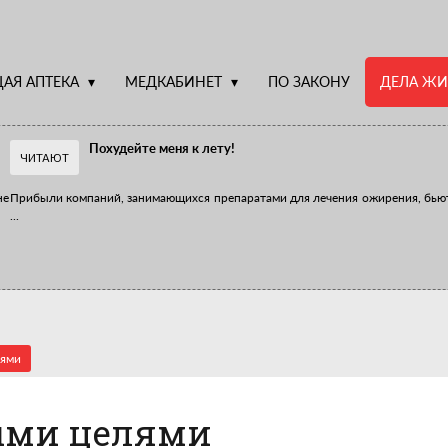
АЯ АПТЕКА
МЕДКАБИНЕТ
ПО ЗАКОНУ
ДЕЛА ЖИ
Похудейте меня к лету!
ЧИТАЮТ
не
Прибыли компаний, занимающихся препаратами для лечения ожирения, бью
...
Верю – не верю, отпущу – не отпущу
Известно, что отношение сотрудников первого стола к СТМ, БАДам и генери
...
лями
выми целями