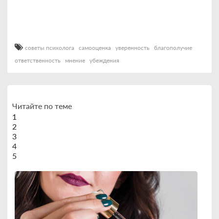
советы психолога
самооценка
уверенность
благополучие
ответственность
мнение
убеждения
Читайте по теме
1
2
3
4
5