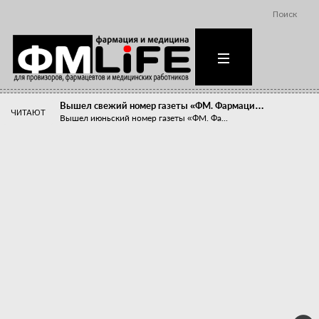
Поиск
Вышел свежий номер газеты «ФМ. Фармаци…
ЧИТАЮТ
Вышел июньский номер газеты «ФМ. Фа...
Похудейте меня к лету!
Прибыли компаний, занимающихся пре...
Станет ли фармацевтическое образован…
В апреле этого года в Воронеже прош...
«Танцы с бубнами» вокруг иммунитета
«Средства для иммунитета» сегодня ...
Верю – не верю, отпущу – не отпущу
Известно, что отношение сотруднико...
Фармацевт - не продавец!
Есть направление системы здравоох...