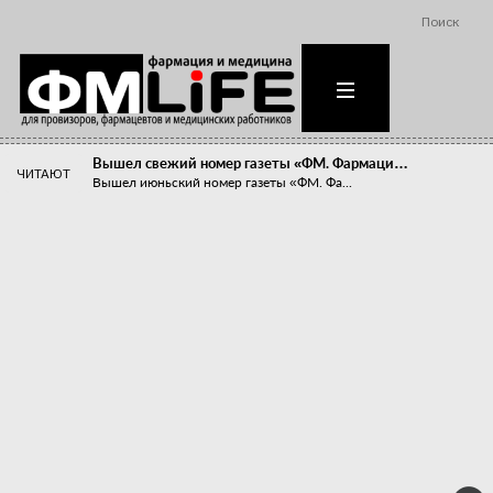
Поиск
Вышел свежий номер газеты «ФМ. Фармаци…
ЧИТАЮТ
Вышел июньский номер газеты «ФМ. Фа...
Похудейте меня к лету!
Прибыли компаний, занимающихся пре...
Станет ли фармацевтическое образован…
В апреле этого года в Воронеже прош...
«Танцы с бубнами» вокруг иммунитета
«Средства для иммунитета» сегодня ...
Верю – не верю, отпущу – не отпущу
Известно, что отношение сотруднико...
Фармацевт - не продавец!
Есть направление системы здравоох...