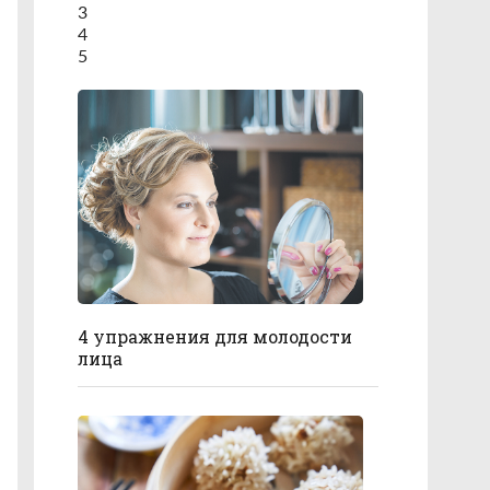
3
4
5
4 упражнения для молодости
лица