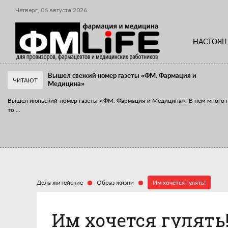
Четверг,
06
августа
2026
НАСТОЯЩ
Вышел свежий номер газеты «ФМ. Фармация и
ЧИТАЮТ
Медицина»
Вышел июньский номер газеты «ФМ. Фармация и Медицина». В нем много 
то
...
«Танцы с бубнами» вокруг иммунитета
«Средства для иммунитета» сегодня можно встретить не только в аптеке,
...
Дела житейские
Образ жизни
Им хочется гулять!
Им хочется гулять