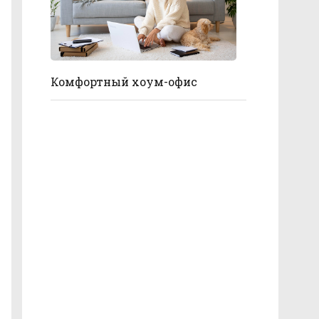
Комфортный хоум-офис
Мужское и женское: как
различается зрение в
зависимости от пола