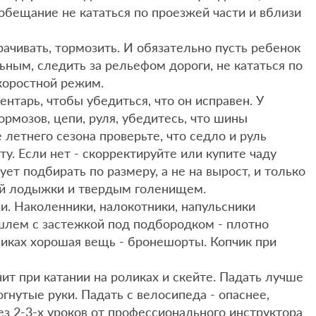
х обещание не кататься по проезжей части и вблизи
рачивать, тормозить. И обязательно пусть ребенок
ьным, следить за рельефом дороги, не кататься по
коростной режим.
нтарь, чтобы убедиться, что он исправен. У
рмозов, цепи, руля, убедитесь, что шины
е летнего сезона проверьте, что седло и руль
у. Если нет - скорректируйте или купите чаду
ет подбирать по размеру, а не на вырост, и только
ой лодыжки и твердым голенищем.
и. Наколенники, налокотники, напульсники
 шлем с застежкой под подбородком - плотно
оликах хорошая вещь - бронешорты. Копчик при
ит при катании на роликах и скейте. Падать лучше
гнутые руки. Падать с велосипеда - опаснее,
ез 2-3-х уроков от профессионального инструктора