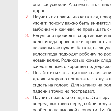
они все усвоили. А затем взять с ни
дорог.
Научить их правильно кататься, пово
уяснит, почему важно быть внимател
выбоинам и камням, не превышать с
Регулярно проверять спортивный инве
велосипеда проверьте исправность то
накачаны как нужно. Кстати, наканун
велосипеда подходят ребенку по рост
новый велик. Роликовые коньки следу
качественные, с хорошей поддержк
Позаботиться о защитном снаряжени
должны хорошо прилегать к телу, а
сидеть на голове. Для катания на р
падении точно не пострадает.
Научить правильно падать. Это выруч
вперед, выставив перед собой полусо
особенно на высокой скорости. Тут б