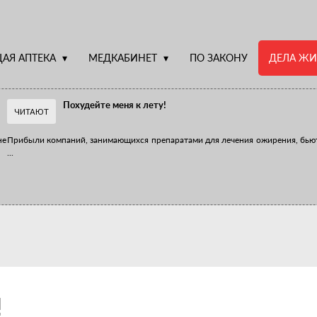
АЯ АПТЕКА
МЕДКАБИНЕТ
ПО ЗАКОНУ
ДЕЛА ЖИ
Похудейте меня к лету!
ЧИТАЮТ
не
Прибыли компаний, занимающихся препаратами для лечения ожирения, бью
...
Верю – не верю, отпущу – не отпущу
Известно, что отношение сотрудников первого стола к СТМ, БАДам и генери
...
!