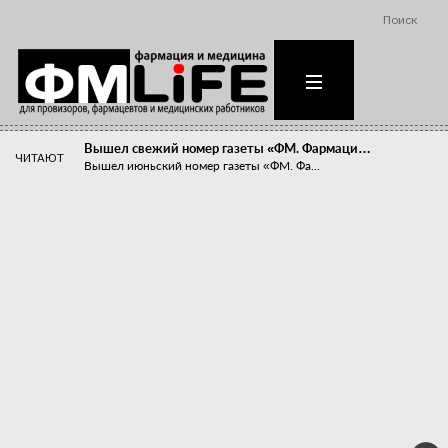
Поиск
Вышел свежий номер газеты «ФМ. Фармаци…
ЧИТАЮТ
Вышел июньский номер газеты «ФМ. Фа...
Похудейте меня к лету!
Прибыли компаний, занимающихся пре...
Станет ли фармацевтическое образован…
В апреле этого года в Воронеже прош...
«Танцы с бубнами» вокруг иммунитета
«Средства для иммунитета» сегодня ...
Верю – не верю, отпущу – не отпущу
Известно, что отношение сотруднико...
Фармацевт - не продавец!
Есть направление системы здравоох...