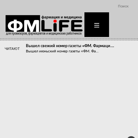
Поиск
Вышел свежий номер газеты «ФМ. Фармаци…
ЧИТАЮТ
Вышел июньский номер газеты «ФМ. Фа...
Похудейте меня к лету!
Прибыли компаний, занимающихся пре...
Станет ли фармацевтическое образован…
В апреле этого года в Воронеже прош...
«Танцы с бубнами» вокруг иммунитета
«Средства для иммунитета» сегодня ...
Верю – не верю, отпущу – не отпущу
Известно, что отношение сотруднико...
Фармацевт - не продавец!
Есть направление системы здравоох...