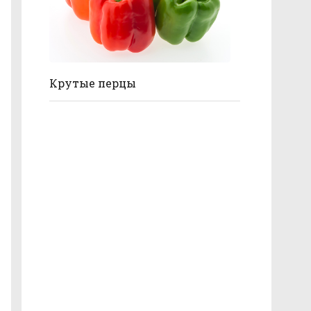
Крутые перцы
Ассорти из витаминов