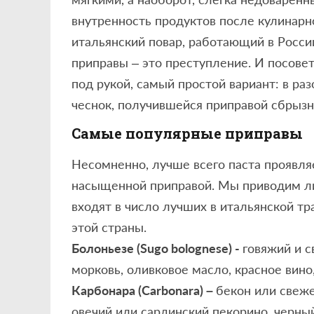
внутренность продуктов после кулинарн
итальянский повар, работающий в России
приправы – это преступление. И посовет
под рукой, самый простой вариант: в р
чеснок, получившейся приправой сбрызн
Самые популярные приправы
Несомненно, лучше всего паста проявля
насыщенной приправой. Мы приводим ли
входят в число лучших в итальянской т
этой страны.
Болоньезе (Sugo bolognese) -
говяжий и с
морковь, оливковое масло, красное вино
Карбонара (Carbonara) –
бекон или свеже
овечий или сардинский пекорино, черный