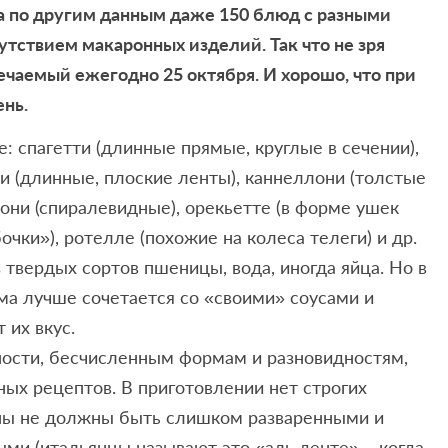
 а по другим данным даже 150 блюд с разными
утствием макаронных изделий. Так что не зря
чаемый ежегодно 25 октября. И хорошо, что при
нь.
: спагетти (длинные прямые, круглые в сечении),
ини (длинные, плоские ленты), каннеллони (толстые
лони (спиралевидные), орекьетте (в форме ушек
чки»), ротелле (похожие на колеса телеги) и др.
з твердых сортов пшеницы, вода, иногда яйца. Но в
рма лучше сочетается со «своими» соусами и
 их вкус.
ности, бесчисленным формам и разновидностям,
ных рецептов. В приготовлении нет строгих
оны не должны быть слишком разваренными и
ыми (итальянцы называют это «аль денте» – когда