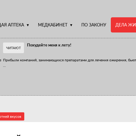
АЯ АПТЕКА
МЕДКАБИНЕТ
ПО ЗАКОНУ
ДЕЛА ЖИ
Похудейте меня к лету!
ЧИТАЮТ
е
Прибыли компаний, занимающихся препаратами для лечения ожирения, бью
...
Верю – не верю, отпущу – не отпущу
Известно, что отношение сотрудников первого стола к СТМ, БАДам и генери
...
отней вкусов