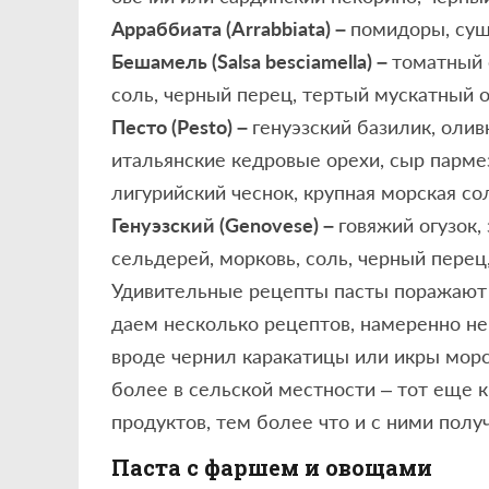
Арраббиата (Arrabbiata) –
помидоры, суше
Бешамель (Salsa besciamella) –
томатный с
соль, черный перец, тертый мускатный о
Песто (Pesto) –
генуэзский базилик, оли
итальянские кедровые орехи, сыр парме
лигурийский чеснок, крупная морская со
Генуэзский (Genovese) –
говяжий огузок,
сельдерей, морковь, соль, черный перец
Удивительные рецепты пасты поражают 
даем несколько рецептов, намеренно не
вроде чернил каракатицы или икры морск
более в сельской местности – тот еще 
продуктов, тем более что и с ними пол
Паста с фаршем и овощами