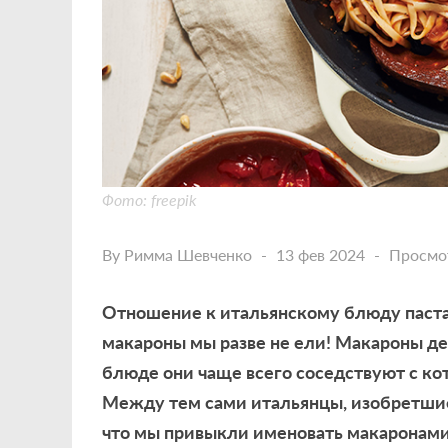
Фото: freepik
By
Римма Шевченко
13 фев 2024
Просмо
Отношение к итальянскому блюду паста 
макароны мы разве не ели! Макароны дей
блюде они чаще всего соседствуют с ко
Между тем сами итальянцы, изобретшие 
что мы привыкли именовать макаронами,