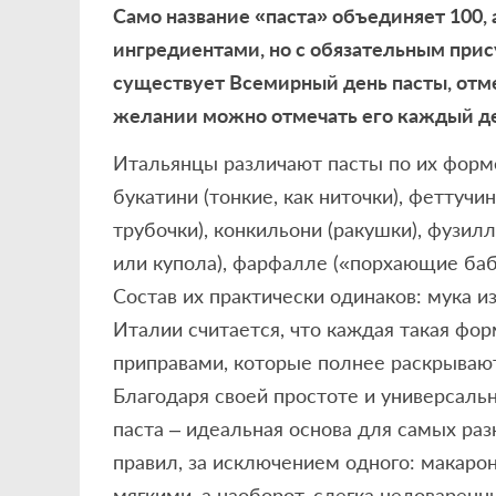
Само название «паста» объединяет 100,
ингредиентами, но с обязательным прис
существует Всемирный день пасты, отме
желании можно отмечать его каждый де
Итальянцы различают пасты по их форме
букатини (тонкие, как ниточки), феттуч
трубочки), конкильони (ракушки), фузил
или купола), фарфалле («порхающие бабо
Состав их практически одинаков: мука и
Италии считается, что каждая такая фо
приправами, которые полнее раскрывают
Благодаря своей простоте и универсаль
паста – идеальная основа для самых раз
правил, за исключением одного: макар
мягкими, а наоборот, слегка недоваренн