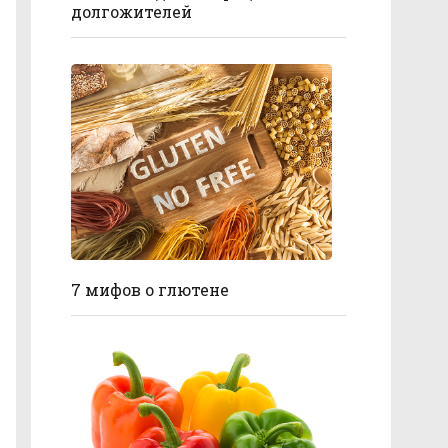
долгожителей
7 мифов о глютене