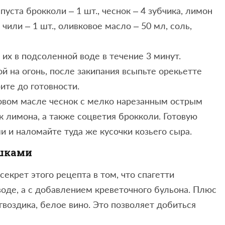
апуста брокколи – 1 шт., чеснок – 4 зубчика, лимон
ц чили – 1 шт., оливковое масло – 50 мл, соль,
их в подсоленной воде в течение 3 минут.
й на огонь, после закипания всыпьте орекьетте
ите до готовности.
ковом масле чеснок с мелко нарезанным острым
к лимона, а также соцветия брокколи. Готовую
 и наломайте туда же кусочки козьего сыра.
ашками
секрет этого рецепта в том, что спагетти
воде, а с добавлением креветочного бульона. Плюс
гвоздика, белое вино. Это позволяет добиться