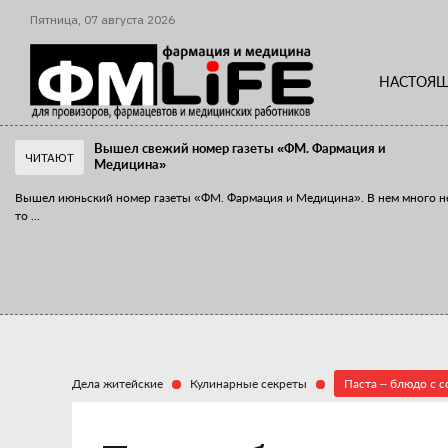
Пятница,
07
августа
2026
НАСТОЯЩ
Вышел свежий номер газеты «ФМ. Фармация и
ЧИТАЮТ
Медицина»
Вышел июньский номер газеты «ФМ. Фармация и Медицина». В нем много н
то
...
«Танцы с бубнами» вокруг иммунитета
«Средства для иммунитета» сегодня можно встретить не только в аптеке,
...
Дела житейские
Кулинарные секреты
Паста – блюдо с с