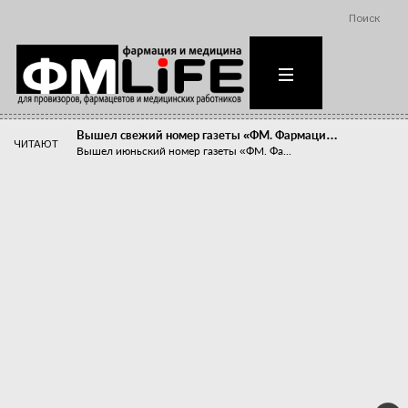
Поиск
Вышел свежий номер газеты «ФМ. Фармаци…
ЧИТАЮТ
Вышел июньский номер газеты «ФМ. Фа...
Похудейте меня к лету!
Прибыли компаний, занимающихся пре...
Станет ли фармацевтическое образован…
В апреле этого года в Воронеже прош...
«Танцы с бубнами» вокруг иммунитета
«Средства для иммунитета» сегодня ...
Верю – не верю, отпущу – не отпущу
Известно, что отношение сотруднико...
Фармацевт - не продавец!
Есть направление системы здравоох...