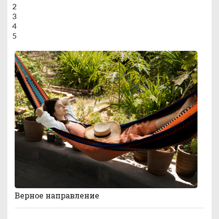
2
3
4
5
Верное направление