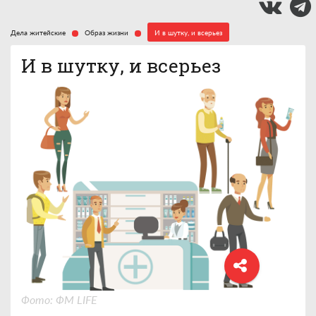
Дела житейские
Образ жизни
И в шутку, и всерьез
И в шутку, и всерьез
Фото: ФМ LIFE