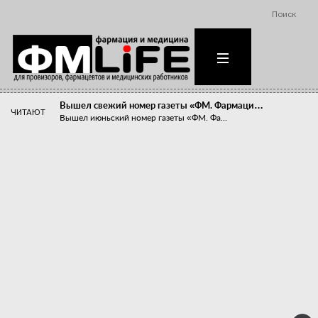
Поиск
Вышел свежий номер газеты «ФМ. Фармаци…
ЧИТАЮТ
Вышел июньский номер газеты «ФМ. Фа...
Похудейте меня к лету!
Прибыли компаний, занимающихся пре...
Станет ли фармацевтическое образован…
В апреле этого года в Воронеже прош...
«Танцы с бубнами» вокруг иммунитета
«Средства для иммунитета» сегодня ...
Верю – не верю, отпущу – не отпущу
Известно, что отношение сотруднико...
Фармацевт - не продавец!
Есть направление системы здравоох...