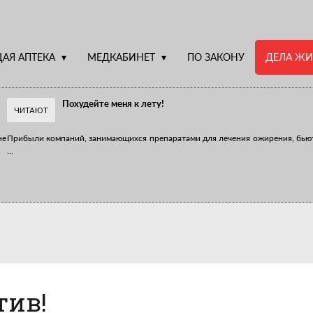
АЯ АПТЕКА
МЕДКАБИНЕТ
ПО ЗАКОНУ
ДЕЛА ЖИ
Похудейте меня к лету!
ЧИТАЮТ
не
Прибыли компаний, занимающихся препаратами для лечения ожирения, бью
...
Верю – не верю, отпущу – не отпущу
Известно, что отношение сотрудников первого стола к СТМ, БАДам и генери
...
тив!