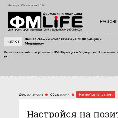
Четверг,
06
августа
2026
НАСТОЯЩ
Вышел свежий номер газеты «ФМ. Фармация и
ЧИТАЮТ
Медицина»
Вышел июньский номер газеты «ФМ. Фармация и Медицина». В нем много 
то
...
«Танцы с бубнами» вокруг иммунитета
«Средства для иммунитета» сегодня можно встретить не только в аптеке,
...
Дела житейские
Образ жизни
Настройся на позитив!
Настройся на пози