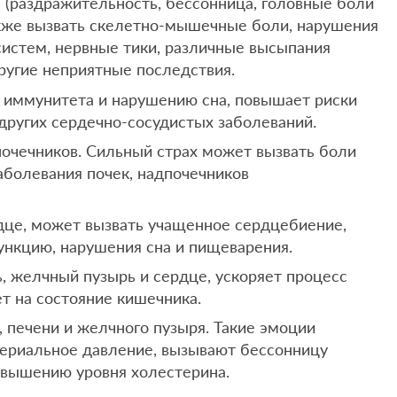
(раздражительность, бессонница, головные боли
также вызвать скелетно-мышечные боли, нарушения
истем, нервные тики, различные высыпания
другие неприятные последствия.
 иммунитета и нарушению сна, повышает риски
 других сердечно-сосудистых заболеваний.
почечников. Сильный страх может вызвать боли
заболевания почек, надпочечников
рдце, может вызвать учащенное сердцебиение,
ункцию, нарушения сна и пищеварения.
, желчный пузырь и сердце, ускоряет процесс
ет на состояние кишечника.
а, печени и желчного пузыря. Такие эмоции
ериальное давление, вызывают бессонницу
овышению уровня холестерина.