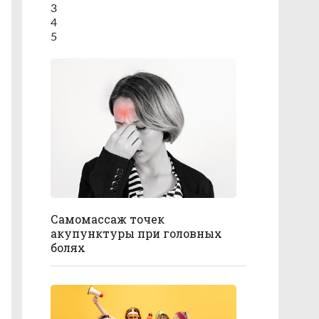
3
4
5
Самомассаж точек
акупунктуры при головных
болях