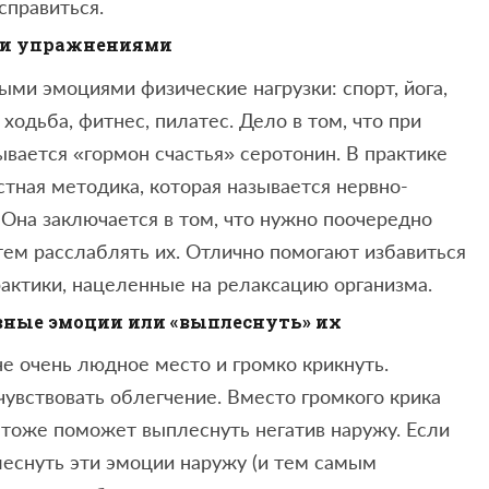
справиться.
ими упражнениями
ыми эмоциями физические нагрузки: спорт, йога,
ходьба, фитнес, пилатес. Дело в том, что при
ается «гормон счастья» серотонин. В практике
стная методика, которая называется нервно-
Она заключается в том, что нужно поочередно
тем расслаблять их. Отлично помогают избавиться
актики, нацеленные на релаксацию организма.
ивные эмоции или «выплеснуть» их
не очень людное место и громко крикнуть.
чувствовать облегчение. Вместо громкого крика
 тоже поможет выплеснуть негатив наружу. Если
леснуть эти эмоции наружу (и тем самым