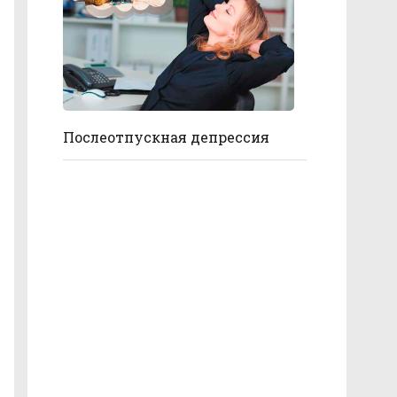
Послеотпускная депрессия
В атмосфере тепла