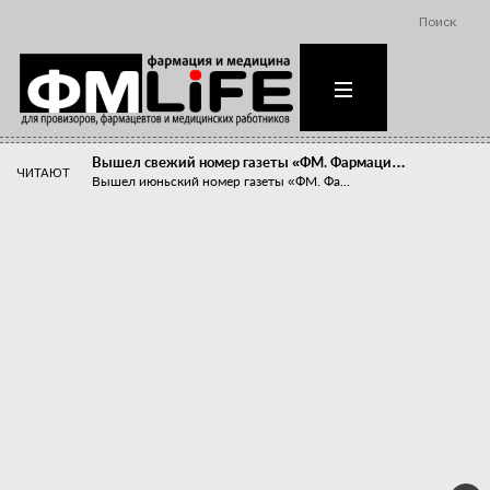
Поиск
Вышел свежий номер газеты «ФМ. Фармаци…
ЧИТАЮТ
Вышел июньский номер газеты «ФМ. Фа...
Похудейте меня к лету!
Прибыли компаний, занимающихся пре...
Станет ли фармацевтическое образован…
В апреле этого года в Воронеже прош...
«Танцы с бубнами» вокруг иммунитета
«Средства для иммунитета» сегодня ...
Верю – не верю, отпущу – не отпущу
Известно, что отношение сотруднико...
Фармацевт - не продавец!
Есть направление системы здравоох...