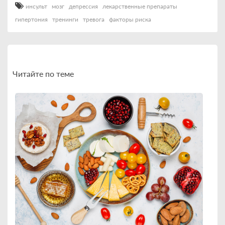
инсульт
мозг
депрессия
лекарственные препараты
гипертония
тренинги
тревога
факторы риска
Читайте по теме