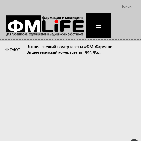
Поиск
Вышел свежий номер газеты «ФМ. Фармаци…
ЧИТАЮТ
Вышел июньский номер газеты «ФМ. Фа...
Похудейте меня к лету!
Прибыли компаний, занимающихся пре...
Станет ли фармацевтическое образован…
В апреле этого года в Воронеже прош...
«Танцы с бубнами» вокруг иммунитета
«Средства для иммунитета» сегодня ...
Верю – не верю, отпущу – не отпущу
Известно, что отношение сотруднико...
Фармацевт - не продавец!
Есть направление системы здравоох...