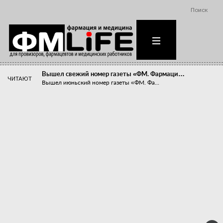
Поиск
Вышел свежий номер газеты «ФМ. Фармаци…
ЧИТАЮТ
Вышел июньский номер газеты «ФМ. Фа...
Похудейте меня к лету!
Прибыли компаний, занимающихся пре...
Станет ли фармацевтическое образован…
В апреле этого года в Воронеже прош...
«Танцы с бубнами» вокруг иммунитета
«Средства для иммунитета» сегодня ...
Верю – не верю, отпущу – не отпущу
Известно, что отношение сотруднико...
Фармацевт - не продавец!
Есть направление системы здравоох...