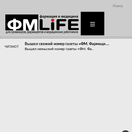
Поиск
Вышел свежий номер газеты «ФМ. Фармаци…
ЧИТАЮТ
Вышел июньский номер газеты «ФМ. Фа...
Похудейте меня к лету!
Прибыли компаний, занимающихся пре...
Станет ли фармацевтическое образован…
В апреле этого года в Воронеже прош...
«Танцы с бубнами» вокруг иммунитета
«Средства для иммунитета» сегодня ...
Верю – не верю, отпущу – не отпущу
Известно, что отношение сотруднико...
Фармацевт - не продавец!
Есть направление системы здравоох...