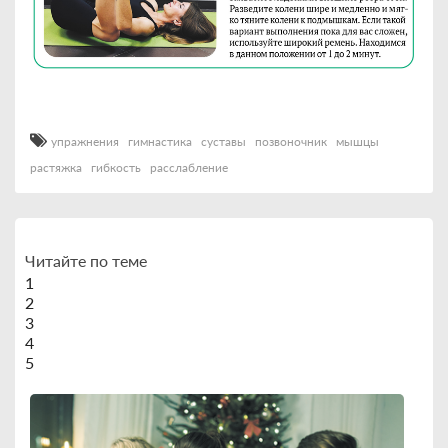
упражнения
гимнастика
суставы
позвоночник
мышцы
растяжка
гибкость
расслабление
Читайте по теме
1
2
3
4
5