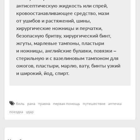
антисептическую жидкость или спрей,
кровоостанавливающее средство, мази
от ушибов и растяжений, шины,
хирургические ножницы и перчатки,
безопасную бритву, хирургический бинт,
жгуты, марлевые тампоны, пластыри
и ножницы, английские булавки, повязки –
стерильную и с вазелиновым тампоном для
ожогов, пластыри, марлю, вату, бинты узкий
и широкий, йод, спирт.
боль
рана
травма
первая помощь
путешествие
аптечка
поездка
удар