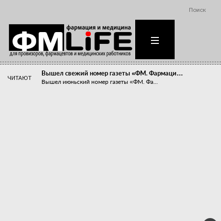
Поиск
Вышел свежий номер газеты «ФМ. Фармаци…
ЧИТАЮТ
Вышел июньский номер газеты «ФМ. Фа...
Похудейте меня к лету!
Прибыли компаний, занимающихся пре...
Станет ли фармацевтическое образован…
В апреле этого года в Воронеже прош...
«Танцы с бубнами» вокруг иммунитета
«Средства для иммунитета» сегодня ...
Верю – не верю, отпущу – не отпущу
Известно, что отношение сотруднико...
Фармацевт - не продавец!
Есть направление системы здравоох...