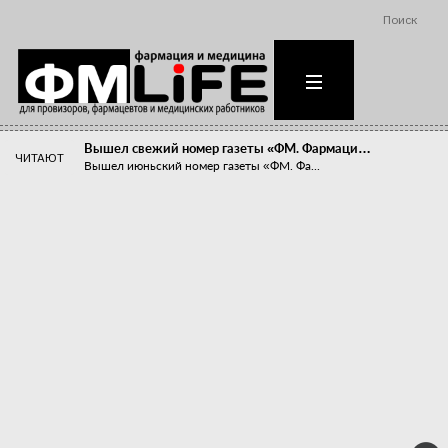
Поиск
Вышел свежий номер газеты «ФМ. Фармаци…
ЧИТАЮТ
Вышел июньский номер газеты «ФМ. Фа...
Похудейте меня к лету!
Прибыли компаний, занимающихся пре...
Станет ли фармацевтическое образован…
В апреле этого года в Воронеже прош...
«Танцы с бубнами» вокруг иммунитета
«Средства для иммунитета» сегодня ...
Верю – не верю, отпущу – не отпущу
Известно, что отношение сотруднико...
Фармацевт - не продавец!
Есть направление системы здравоох...