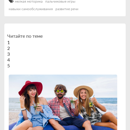
мелкая моторика
пальчиковые игры
навыки самообслуживания
развитие речи
Читайте по теме
1
2
3
4
5