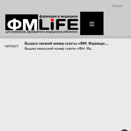
Поиск
Вышел свежий номер газеты «ФМ. Фармаци…
ЧИТАЮТ
Вышел июньский номер газеты «ФМ. Фа...
Похудейте меня к лету!
Прибыли компаний, занимающихся пре...
Станет ли фармацевтическое образован…
В апреле этого года в Воронеже прош...
«Танцы с бубнами» вокруг иммунитета
«Средства для иммунитета» сегодня ...
Верю – не верю, отпущу – не отпущу
Известно, что отношение сотруднико...
Фармацевт - не продавец!
Есть направление системы здравоох...