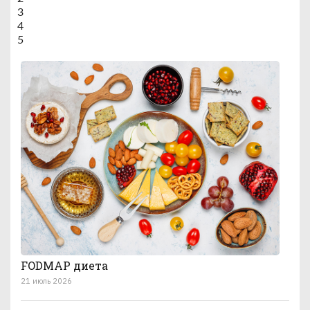
3
4
5
FODMAP диета
21 июль 2026