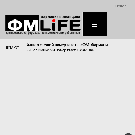
Поиск
Вышел свежий номер газеты «ФМ. Фармаци…
ЧИТАЮТ
Вышел июньский номер газеты «ФМ. Фа...
Похудейте меня к лету!
Прибыли компаний, занимающихся пре...
Станет ли фармацевтическое образован…
В апреле этого года в Воронеже прош...
«Танцы с бубнами» вокруг иммунитета
«Средства для иммунитета» сегодня ...
Верю – не верю, отпущу – не отпущу
Известно, что отношение сотруднико...
Фармацевт - не продавец!
Есть направление системы здравоох...